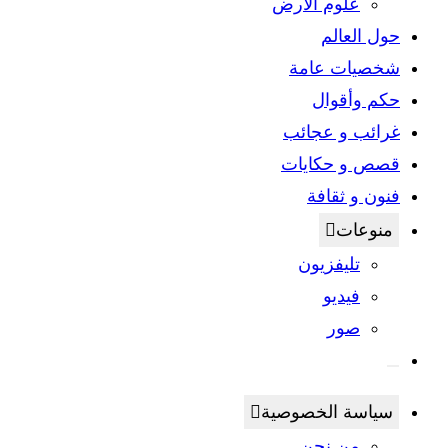
علوم الأرض
حول العالم
شخصيات عامة
حكم وأقوال
غرائب و عجائب
قصص و حكايات
فنون و ثقافة
منوعات
تليفزيون
فيديو
صور
Toggle
website
search
سياسة الخصوصية
من نحن