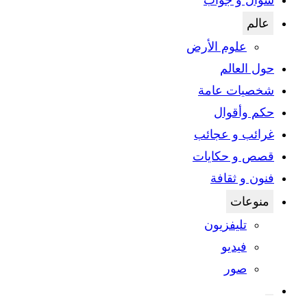
سؤال و جواب
عالم
علوم الأرض
حول العالم
شخصيات عامة
حكم وأقوال
غرائب و عجائب
قصص و حكايات
فنون و ثقافة
منوعات
تليفزيون
فيديو
صور