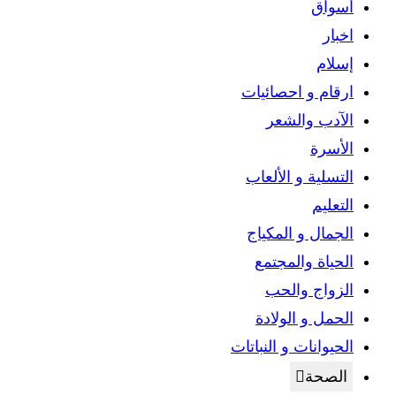
أسواق
اخبار
إسلام
ارقام و احصائيات
الآدب والشعر
الأسرة
التسلية و الألعاب
التعليم
الجمال و المكياج
الحياة والمجتمع
الزواج والحب
الحمل و الولادة
الحيوانات و النباتات
الصحة