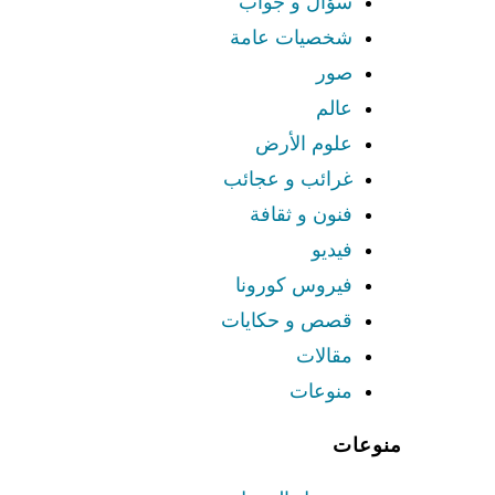
سؤال و جواب
شخصيات عامة
صور
عالم
علوم الأرض
غرائب و عجائب
فنون و ثقافة
فيديو
فيروس كورونا
قصص و حكايات
مقالات
منوعات
منوعات