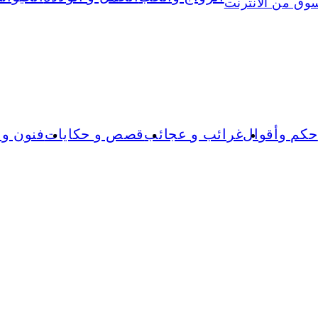
وق من الانترنت
حكم وأقوال
غرائب و عجائب
قصص و حكايات
فنون و 