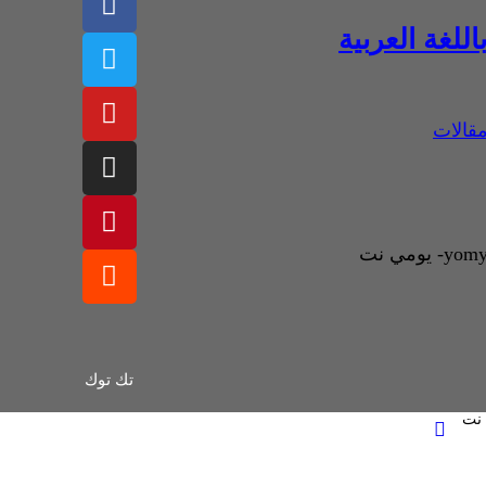
للغة العربية
قالات
تك توك