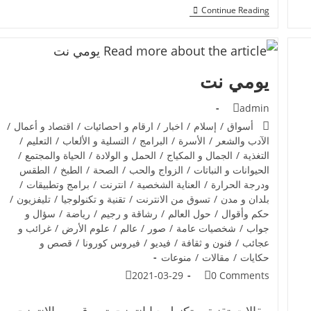
Continue Reading
يومي نت
admin
أسواق
/
إسلام
/
اخبار
/
ارقام و احصائيات
/
اقتصاد و أعمال
/
الآدب والشعر
/
الأسرة
/
البرامج
/
التسلية و الألعاب
/
التعليم
/
التغذية
/
الجمال و المكياج
/
الحمل و الولادة
/
الحياة والمجتمع
/
الحيوانات و النباتات
/
الزواج والحب
/
الصحة
/
الطبخ
/
الطقس
ودرجة الحرارة
/
العناية الشخصية
/
انترنت
/
برامج وتطبيقات
/
بلدان و مدن
/
تسوق من الانترنت
/
تقنية و تكنولوجيا
/
تليفزيون
/
حكم وأقوال
/
حول العالم
/
رشاقة و رجيم
/
رياضة
/
سؤال و
جواب
/
شخصيات عامة
/
صور
/
عالم
/
علوم الأرض
/
غرائب و
عجائب
/
فنون و ثقافة
/
فيديو
/
فيروس كورونا
/
قصص و
حكايات
/
مقالات
/
منوعات
2021-03-29
0 Comments
مقالات تقنية و تكنولوجيا انترنت تسوق من الانترنت