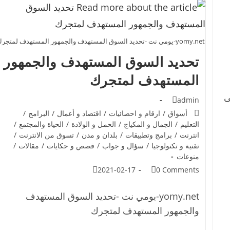
yomy.net-يومي نت -تحديد السوق المستهدف والجمهور المستهدف لمتجرك
تحديد السوق المستهدف والجمهور
المستهدف لمتجرك
ى
admin
أسواق
/
ارقام و احصائيات
/
اقتصاد و أعمال
/
البرامج
/
التعليم
/
الجمال و المكياج
/
الحمل و الولادة
/
الحياة والمجتمع
/
انترنت
/
برامج وتطبيقات
/
بلدان و مدن
/
تسوق من الانترنت
/
تقنية و تكنولوجيا
/
سؤال و جواب
/
قصص و حكايات
/
مقالات
/
منوعات
2021-02-17
0 Comments
yomy.net-يومي نت -تحديد السوق المستهدف
والجمهور المستهدف لمتجرك