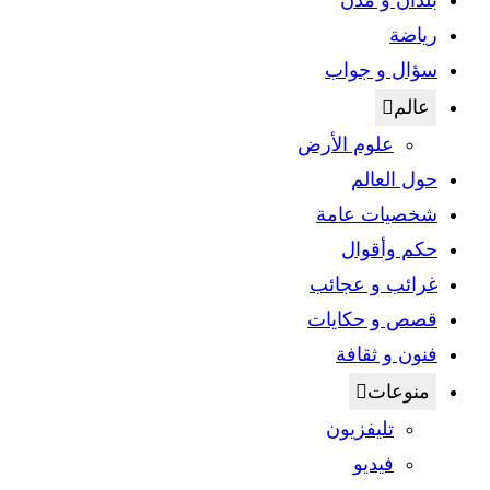
بلدان و مدن
رياضة
سؤال و جواب
عالم
علوم الأرض
حول العالم
شخصيات عامة
حكم وأقوال
غرائب و عجائب
قصص و حكايات
فنون و ثقافة
منوعات
تليفزيون
فيديو