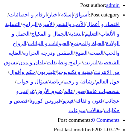
Post author:
admin
Post category:
أسواق
/
إسلام
/
اخبار
/
ارقام و احصائيات
/
اقتصاد و أعمال
/
الآدب والشعر
/
الأسرة
/
البرامج
/
التسلية
و الألعاب
/
التعليم
/
التغذية
/
الجمال و المكياج
/
الحمل و
الولادة
/
الحياة والمجتمع
/
الحيوانات و النباتات
/
الزواج
والحب
/
الصحة
/
الطبخ
/
الطقس ودرجة الحرارة
/
العناية
الشخصية
/
انترنت
/
برامج وتطبيقات
/
بلدان و مدن
/
تسوق
من الانترنت
/
تقنية و تكنولوجيا
/
تليفزيون
/
حكم وأقوال
/
حول العالم
/
رشاقة و رجيم
/
رياضة
/
سؤال و جواب
/
شخصيات عامة
/
صور
/
عالم
/
علوم الأرض
/
غرائب و
عجائب
/
فنون و ثقافة
/
فيديو
/
فيروس كورونا
/
قصص و
حكايات
/
مقالات
/
منوعات
Post comments:
0 Comments
Post last modified:
2021-03-29