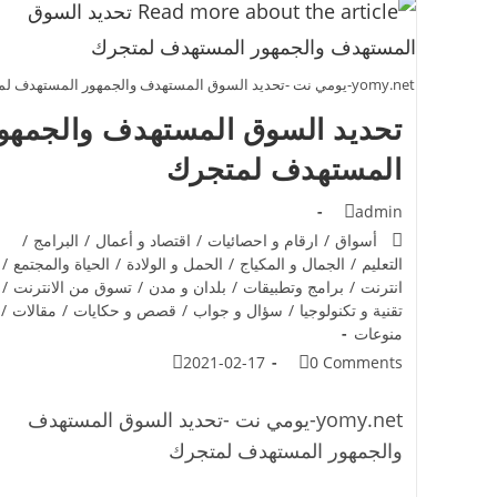
yomy.net-يومي نت -تحديد السوق المستهدف والجمهور المستهدف لمتجرك
تحديد السوق المستهدف والجمهو
المستهدف لمتجرك
admin
أسواق
/
ارقام و احصائيات
/
اقتصاد و أعمال
/
البرامج
/
التعليم
/
الجمال و المكياج
/
الحمل و الولادة
/
الحياة والمجتمع
/
انترنت
/
برامج وتطبيقات
/
بلدان و مدن
/
تسوق من الانترنت
/
تقنية و تكنولوجيا
/
سؤال و جواب
/
قصص و حكايات
/
مقالات
/
منوعات
2021-02-17
0 Comments
yomy.net-يومي نت -تحديد السوق المستهدف
والجمهور المستهدف لمتجرك