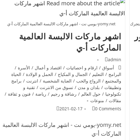
yomy.net-يومي نت - اشهر ماركات الالبسة العالمية الماركات أ-ي
ر
اشهر ماركات الالبسة العالمية
الماركات أ-ي
admin
أسواق
/
ارقام و احصائيات
/
اقتصاد و أعمال
/
الأسرة
/
البرامج
/
التعليم
/
الجمال و المكياج
/
الحمل و الولادة
/
الحياة
والمجتمع
/
الزواج والحب
/
العناية الشخصية
/
انترنت
/
برامج
وتطبيقات
/
بلدان و مدن
/
تسوق من الانترنت
/
تقنية و
تكنولوجيا
/
حول العالم
/
رشاقة و رجيم
/
رياضة
/
فنون و ثقافة
/
مقالات
/
منوعات
2021-02-17
0 Comments
yomy.net-يومي نت - اشهر ماركات الالبسة العالمية
الماركات أ-ي