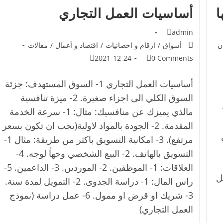
ا
أساسيات العمل التجاري
admin
ن
أسواق
/
ارقام و احصائيات
/
اقتصاد و أعمال
/
مقالات
2021-12-24
0 Comments
أساسيات العمل التجاري 1- السوق المستهدف: جزئة
السوق الكلي الى اجزاء صغيرة. 2- ميزة تنافسية
ون من 100 هللة 2-
مالذي يميزك عن منافسيك: مثال: 1- سرعة الخدمة
المقدمة. 2- الجودة بالمواد لاولية(يجب ان تكون بسعر
مرتفع). 3- امكانية التسويق باكثر من طريقة: مثال 1-
التسويق بالهاتف. 2- البيع الشخصي وجهاً لوجه. 4-
العلاقات: 1- الموظفين. 2- الموردين. 3- الداعمين. 5-
: كل
راس المال: 1- دراسة الجدوى. 2- التمويل لمدة سنة.
3- شريك او قرض او ممول. 6- عمل دراسة (نموذج
العمل التجاري)