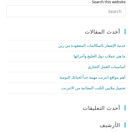
Search this website
e
l
s
er
e
A
b
p
o
أحدث المقالات
p
o
k
خدمة الإشعار بالمكالمات المفقودة من زين
ما هي عملات دول الخليج وأجزائها
أساسيات العمل التجاري
أهم مواقع انترنت مهمة جداً لحياتك اليومية
تحميل ملايين الكتب المجانية من الانترنت
أحدث التعليقات
الأرشيف