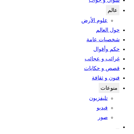
سؤال و جواب
عالم
علوم الأرض
حول العالم
شخصيات عامة
حكم وأقوال
غرائب و عجائب
قصص و حكايات
فنون و ثقافة
منوعات
تليفزيون
فيديو
صور